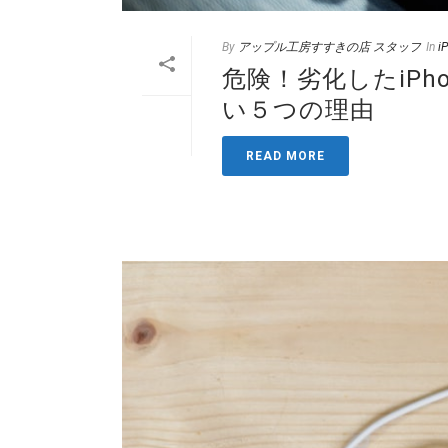
By
アップル工房すすきの店 スタッフ
In
i
危険！劣化したiP
い５つの理由
READ MORE