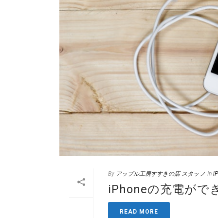
By
アップル工房すすきの店 スタッフ
In
i
iPhoneの充電
READ MORE